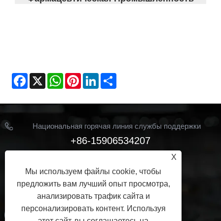
Facebook
X
WhatsApp
Pinterest
LinkedIn
Share
Национальная горячая линия службы поддержки
клиентов
+86-15906534207
X
Электронная почта
Мы используем файлы cookie, чтобы
Jhon@ymbestseal.com
предложить вам лучший опыт просмотра,
ПОДПИСЫВАЙТЕСЬ НА НАС
анализировать трафик сайта и
персонализировать контент. Используя
этот сайт, вы соглашаетесь на