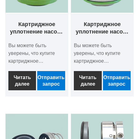
Картриджное
Картриджное
уплотнение насоса
уплотнение насоса
FS 25 Flygt
FS 20 Flygt
Вы можете быть
Вы можете быть
уверены, что купите
уверены, что купите
картриджное
картриджное
уплотнение насоса FS
уплотнение насоса FS
25 Flygt на нашем
20 Flygt на нашем
Читать
Отправить
Читать
Отправить
далее
запрос
далее
запрос
заводе.
заводе.
Ищете надежного
Ищете надежного
китайского
китайского
производителя и
производителя и
поставщика
поставщика
механических
механических
уплотнений? Не
уплотнений? Не
смотрите дальше!
смотрите дальше!